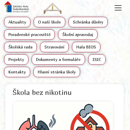
Aktuality
O naší škole
Schránka důvěry
Poradenské pracoviště
Školní zpravodaj
Školská rada
Stravování
Hala BIOS
Projekty
Dokumenty a formuláře
ISIC
Kontakty
Hlavní stránka školy
Škola bez nikotinu