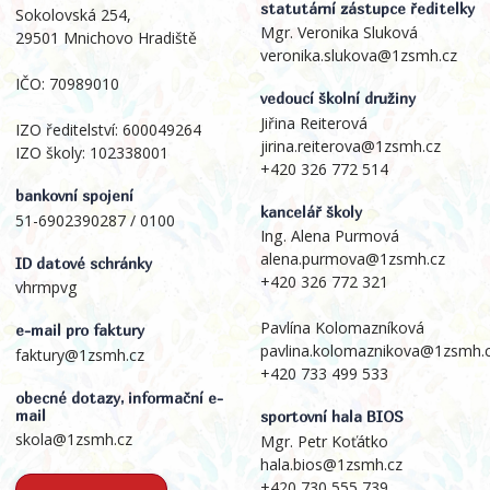
statutární zástupce ředitelky
Sokolovská 254,
Mgr. Veronika Sluková
29501 Mnichovo Hradiště
veronika.slukova@1zsmh.cz
IČO: 70989010
vedoucí školní družiny
Jiřina Reiterová
IZO ředitelství: 600049264
jirina.reiterova@1zsmh.cz
IZO školy: 102338001
+420 326 772 514
bankovní spojení
kancelář školy
51-6902390287 / 0100
Ing. Alena Purmová
alena.purmova@1zsmh.cz
ID datové schránky
+420 326 772 321
vhrmpvg
Pavlína Kolomazníková
e-mail pro faktury
pavlina.kolomaznikova@1zsmh.
faktury@1zsmh.cz
+420 733 499 533
obecné dotazy, informační e-
mail
sportovní hala BIOS
skola@1zsmh.cz
Mgr. Petr Koťátko
hala.bios@1zsmh.cz
+420 730 555 739