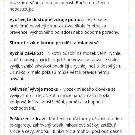
otázkami, věnujte mu pozornost. Buďte otevření a
neodsuzujte.
Využívejte dostupné zdroje pomoci
- V případě
problémů neváhejte kontaktovat školu (metodika
prevence, výchovného poradce) nebo odborné poradny.
Shrnutí rizik nikotinu pro děti a mladistvé
Rychlá závislost
- Nikotin působí na mozek velmi rychle.
U dětí a dospívajících, jejichž nervová soustava se stále
vyvíjí, vzniká závislost snadněji a rychleji než u dospělých.
Už několik málo pokusů může vést k pravidelnému
užívání.
Ovlivnění vývoje mozku
- Mozek mladého člověka se
vyvíjí až do 25 let. Nikotin může narušit části mozku
zodpovědné za soustředění, paměť a schopnost
rozhodování.
Poškození zdraví
- Kouření a další formy užívání nikotinu
(e-cigarety, zahřívaný tabák, nikotinové sáčky) zatěžují
srdce a cévy, zhoršují funkci plic a mohou poškodit dásně