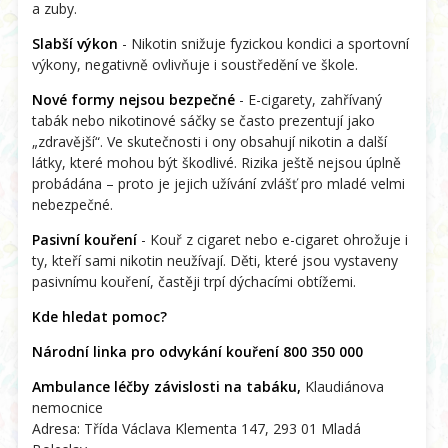
a zuby.
Slabší výkon
- Nikotin snižuje fyzickou kondici a sportovní
výkony, negativně ovlivňuje i soustředění ve škole.
Nové formy nejsou bezpečné
- E-cigarety, zahřívaný
tabák nebo nikotinové sáčky se často prezentují jako
„zdravější“. Ve skutečnosti i ony obsahují nikotin a další
látky, které mohou být škodlivé. Rizika ještě nejsou úplně
probádána – proto je jejich užívání zvlášť pro mladé velmi
nebezpečné.
Pasivní kouření
- Kouř z cigaret nebo e-cigaret ohrožuje i
ty, kteří sami nikotin neužívají. Děti, které jsou vystaveny
pasivnímu kouření, častěji trpí dýchacími obtížemi.
Kde hledat pomoc?
Národní linka pro odvykání kouření 800 350 000
Ambulance léčby závislosti na tabáku,
Klaudiánova
nemocnice
Adresa: Třída Václava Klementa 147, 293 01 Mladá