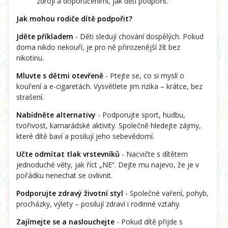
zdroji a doporučeními, jak děti podpořit.
Jak mohou rodiče dítě podpořit?
Jděte příkladem
- Děti sledují chování dospělých. Pokud
doma nikdo nekouří, je pro ně přirozenější žít bez
nikotinu.
Mluvte s dětmi otevřeně
- Ptejte se, co si myslí o
kouření a e-cigaretách. Vysvětlete jim rizika – krátce, bez
strašení.
Nabídněte alternativy
- Podporujte sport, hudbu,
tvořivost, kamarádské aktivity. Společně hledejte zájmy,
které dítě baví a posilují jeho sebevědomí.
Učte odmítat tlak vrstevníků
- Nacvičte s dítětem
jednoduché věty, jak říct „NE“. Dejte mu najevo, že je v
pořádku nenechat se ovlivnit.
Podporujte zdravý životní styl
- Společné vaření, pohyb,
procházky, výlety – posilují zdraví i rodinné vztahy.
Zajímejte se a naslouchejte
- Pokud dítě přijde s