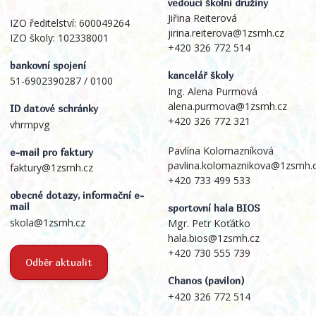
vedoucí školní družiny
Jiřina Reiterová
IZO ředitelství: 600049264
jirina.reiterova@1zsmh.cz
IZO školy: 102338001
+420 326 772 514
bankovní spojení
kancelář školy
51-6902390287 / 0100
Ing. Alena Purmová
alena.purmova@1zsmh.cz
ID datové schránky
+420 326 772 321
vhrmpvg
Pavlína Kolomazníková
e-mail pro faktury
pavlina.kolomaznikova@1zsmh.
faktury@1zsmh.cz
+420 733 499 533
obecné dotazy, informační e-
mail
sportovní hala BIOS
skola@1zsmh.cz
Mgr. Petr Koťátko
hala.bios@1zsmh.cz
+420 730 555 739
Odběr aktualit
Chanos (pavilon)
+420 326 772 514