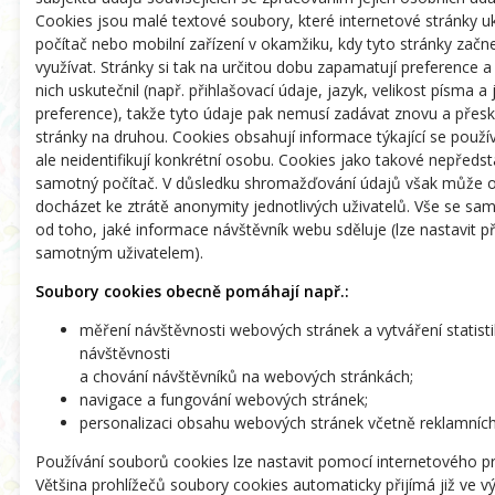
Cookies jsou malé textové soubory, které internetové stránky uk
počítač nebo mobilní zařízení v okamžiku, kdy tyto stránky začne
využívat. Stránky si tak na určitou dobu zapamatují preference a
nich uskutečnil (např. přihlašovací údaje, jazyk, velikost písma a
preference), takže tyto údaje pak nemusí zadávat znovu a přes
stránky na druhou. Cookies obsahují informace týkající se použív
ale neidentifikují konkrétní osobu. Cookies jako takové nepředsta
samotný počítač. V důsledku shromažďování údajů však může 
docházet ke ztrátě anonymity jednotlivých uživatelů. Vše se sa
od toho, jaké informace návštěvník webu sděluje (lze nastavit p
samotným uživatelem).
Soubory cookies obecně pomáhají např.:
měření návštěvnosti webových stránek a vytváření statistik
návštěvnosti
a chování návštěvníků na webových stránkách;
navigace a fungování webových stránek;
personalizaci obsahu webových stránek včetně reklamních
Používání souborů cookies lze nastavit pomocí internetového pr
Většina prohlížečů soubory cookies automaticky přijímá již ve 