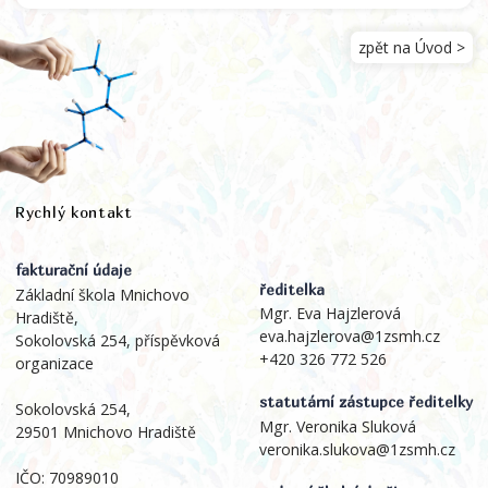
zpět na Úvod >
Rychlý kontakt
fakturační údaje
ředitelka
Základní škola Mnichovo
Mgr. Eva Hajzlerová
Hradiště,
eva.hajzlerova@1zsmh.cz
Sokolovská 254, příspěvková
+420 326 772 526
organizace
statutární zástupce ředitelky
Sokolovská 254,
Mgr. Veronika Sluková
29501 Mnichovo Hradiště
veronika.slukova@1zsmh.cz
IČO: 70989010