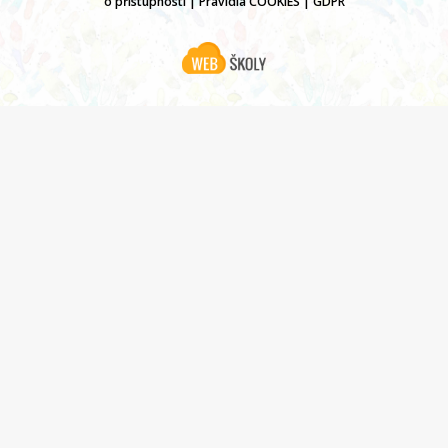
o přístupnosti
|
Pravidla COOKIES
|
GDPR