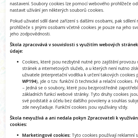
nastavení. Soubory cookies lze pomocí webového prohlížeče o
nastavit užívání jen některých souborů cookies.
Pokud uživatel sdílí dané zařízení s dalšími osobami, pak sdílení
prohlížeče s jinými osobami včetně cookies je pouze na jeho s
jeho zodpovědnosti.
Škola zpracovává v souvislosti s využitím webových stránek
údaje:
Cookies, které jsou nezbytně nutné pro zajištění provoz
stránek a internetových služeb, a u kterých není nutno zís
uživatele (interpretační vodítka k určení takových cookies
WP194
), jde o tzv. funkční či technické a relační cookies.
– Jedná se o soubory, které jsou bezprostředně zapotřebí 
základních funkcí webové stránky. Tyto druhy cookies jso
své podstatě a účelu bez dalšího povoleny a souhlas subj
zde nevyžaduje. Funkční cookies jsou využívány vždy.
Škola nevyužívá a ani nedala pokyn Zpracovateli k využívání
cookies:
Marketingové cookies:
Tyto cookies používají reklamní s