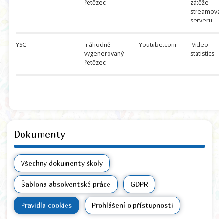
řetězec
zátěže
streamov
serveru
YSC
náhodně
Youtube.com
Video
vygenerovaný
statistics
řetězec
Dokumenty
Všechny dokumenty školy
Šablona absolventské práce
GDPR
Pravidla cookies
Prohlášení o přístupnosti