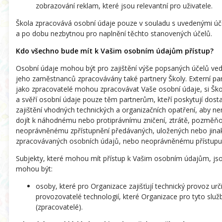
zobrazování reklam, které jsou relevantní pro uživatele.
Škola zpracovává osobní údaje pouze v souladu s uvedenými úč
a po dobu nezbytnou pro naplnění těchto stanovených účelů.
Kdo všechno bude mít k Vašim osobním údajům přístup?
Osobní údaje mohou být pro zajištění výše popsaných účelů ved
jeho zaměstnanců zpracovávány také partnery Školy. Externí part
jako zpracovatelé mohou zpracovávat Vaše osobní údaje, si Škol
a svěří osobní údaje pouze těm partnerům, kteří poskytují dost
zajištění vhodných technických a organizačních opatření, aby 
dojít k náhodnému nebo protiprávnímu zničení, ztrátě, pozměňo
neoprávněnému zpřístupnění předávaných, uložených nebo jina
zpracovávaných osobních údajů, nebo neoprávněnému přístupu 
Subjekty, které mohou mít přístup k Vašim osobním údajům, js
mohou být:
osoby, které pro Organizace zajišťují technický provoz urči
provozovatelé technologií, které Organizace pro tyto služ
(zpracovatelé).