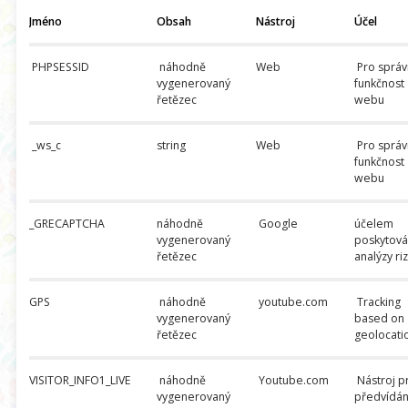
Jméno
Obsah
Nástroj
Účel
PHPSESSID
náhodně
Web
Pro sprá
vygenerovaný
funkčnost
řetězec
webu
_ws_c
string
Web
Pro sprá
funkčnost
webu
_GRECAPTCHA
náhodně
Google
účelem
vygenerovaný
poskytová
řetězec
analýzy riz
GPS
náhodně
youtube.com
Tracking
vygenerovaný
based on
řetězec
geolocati
VISITOR_INFO1_LIVE
náhodně
Youtube.com
Nástroj p
vygenerovaný
předvídán