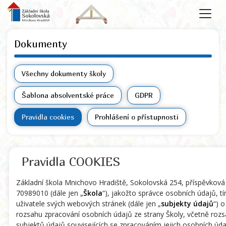
Dokumenty
Všechny dokumenty školy
Šablona absolventské práce
GDPR
Pravidla cookies
Prohlášení o přístupnosti
Pravidla COOKIES
Základní škola Mnichovo Hradiště, Sokolovská 254, příspěvková
70989010 (dále jen „
Škola
“), jakožto správce osobních údajů, t
uživatele svých webových stránek (dále jen „
subjekty údajů
“) 
rozsahu zpracování osobních údajů ze strany Školy, včetně roz
subjektů údajů souvisejících se zpracováním jejich osobních úda