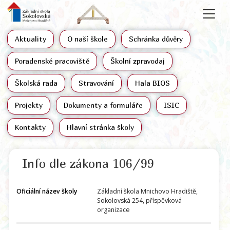
Aktuality
O naší škole
Schránka důvěry
Poradenské pracoviště
Školní zpravodaj
Školská rada
Stravování
Hala BIOS
Projekty
Dokumenty a formuláře
ISIC
Kontakty
Hlavní stránka školy
Info dle zákona 106/99
Oficiální název školy
Základní škola Mnichovo Hradiště,
Sokolovská 254, příspěvková
organizace