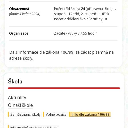
Obsazenost
Počet tříd školy:
24
(přípravná třída, 1.
(údaje k lednu 2024)
stupeň - 12 tříd, 2. stupeň 11 tříd)
Počet oddělení školní družiny:
8
Organizace
Začátek výuky v 7.55 hodin
Další informace dle zákona 106/99 lze žádat písemně na
adrese školy.
Škola
Aktuality
O naší škole
Zaměstnanci školy
Volné pozice
Info dle zákona 106/99
Informační brožura naší školy