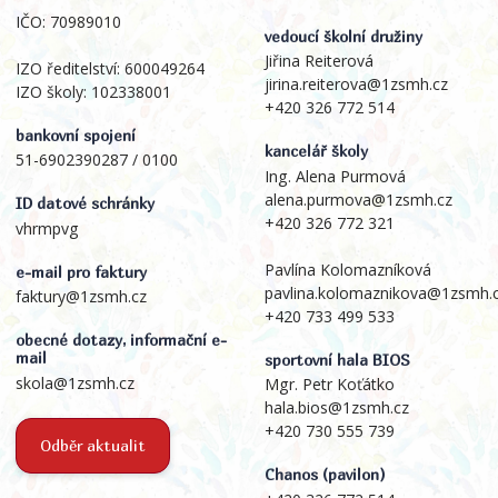
IČO: 70989010
vedoucí školní družiny
Jiřina Reiterová
IZO ředitelství: 600049264
jirina.reiterova@1zsmh.cz
IZO školy: 102338001
+420 326 772 514
bankovní spojení
kancelář školy
51-6902390287 / 0100
Ing. Alena Purmová
alena.purmova@1zsmh.cz
ID datové schránky
+420 326 772 321
vhrmpvg
Pavlína Kolomazníková
e-mail pro faktury
pavlina.kolomaznikova@1zsmh.
faktury@1zsmh.cz
+420 733 499 533
obecné dotazy, informační e-
mail
sportovní hala BIOS
skola@1zsmh.cz
Mgr. Petr Koťátko
hala.bios@1zsmh.cz
+420 730 555 739
Odběr aktualit
Chanos (pavilon)