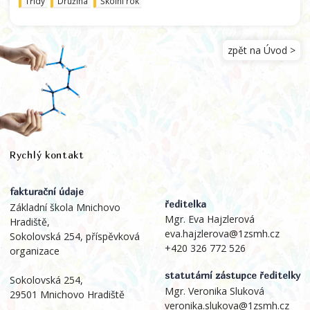
Třídy
Družina
Školní rok
zpět na Úvod >
Rychlý kontakt
fakturační údaje
ředitelka
Základní škola Mnichovo
Mgr. Eva Hajzlerová
Hradiště,
eva.hajzlerova@1zsmh.cz
Sokolovská 254, příspěvková
+420 326 772 526
organizace
statutární zástupce ředitelky
Sokolovská 254,
Mgr. Veronika Sluková
29501 Mnichovo Hradiště
veronika.slukova@1zsmh.cz