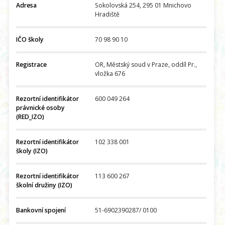
Adresa
Sokolovská 254, 295 01 Mnichovo
Hradiště
IČO školy
70 98 90 10
Registrace
OR, Městský soud v Praze, oddíl Pr.,
vložka 676
Rezortní identifikátor
600 049 264
právnické osoby
(RED_IZO)
Rezortní identifikátor
102 338 001
školy (IZO)
Rezortní identifikátor
113 600 267
školní družiny (IZO)
Bankovní spojení
51-6902390287/ 0100