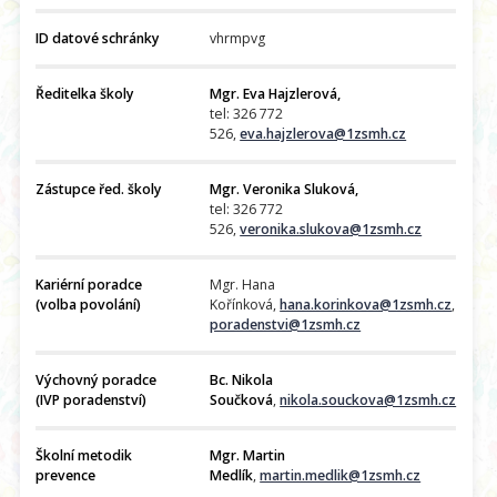
ID datové schránky
vhrmpvg
Ředitelka školy
Mgr. Eva Hajzlerová,
tel: 326 772
526,
eva.hajzlerova@1zsmh.cz
Zástupce řed. školy
Mgr. Veronika Sluková,
tel: 326 772
526,
veronika.slukova@1zsmh.cz
Kariérní poradce
Mgr. Hana
(volba povolání)
Kořínková,
hana.korinkova@1zsmh.cz
,
poradenstvi@1zsmh.cz
Výchovný poradce
Bc. Nikola
(IVP poradenství)
Součková
,
nikola.souckova@1zsmh.cz
Školní metodik
Mgr. Martin
prevence
Medlík
,
martin.medlik@1zsmh.cz