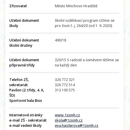
Zřizovatel
Město Mnichovo Hradiště
Učební dokument
školní vzdělávací program Učíme se
školy
pro život č. j. 264/20 (od 1. 9. 2020)
Učební dokument
490/18
školní družiny
Učební dokument
320/15 S radostí a úsměvem těšíme se
přípravné třídy
na každý den
Telefon ZŠ,
326 772 321
sekretariát
326 772 514
Pavilon (2. třídy, 4. A,
313 100 575
ŠD)
Sportovní hala Bios
Internetové stránky
www.1zsmh.cz
e-mail ZŠ - sekretariát
skola@1zsmh.cz
e-mail vedení školy
eva.hajzlerova@1zsmh.cz